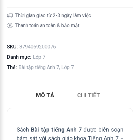
theo
SGK
Thời gian giao từ 2-3 ngày làm việc
Global
Thanh toán an toàn & bảo mật
Success
(Có
SKU:
8794069200076
Đáp
Án)
Danh mục:
Lớp 7
số
Thẻ:
Bài tập tiếng Anh 7
,
Lớp 7
lượng
MÔ TẢ
CHI TIẾT
Sách
Bài tập tiếng Anh 7
được biên soạn
bám sát với sách giáo khoa Tiếng Anh 7 −