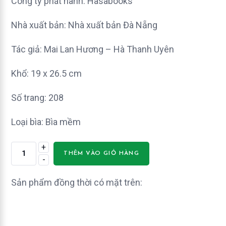
Công ty phát hành: Hasabooks
Nhà xuất bản: Nhà xuất bản Đà Nẵng
Tác giả: Mai Lan Hương – Hà Thanh Uyên
Khổ: 19 x 26.5 cm
Số trang: 208
Loại bìa: Bìa mềm
+
Bài
THÊM VÀO GIỎ HÀNG
-
Tập
Tiếng
Sản phẩm đồng thời có mặt trên:
Anh
lớp
7