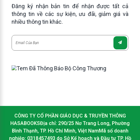
Đăng ký nhận bản tin để nhận được tất cả
thông tin về các sự kiện, ưu đãi, giảm giá và
nhiều thông tin khác.
CÔNG TY CỔ PHẦN GIÁO DỤC & TRUYỀN THÔNG
HASABOOKSĐịa chỉ: 290/25 Nơ Trang Long, Phường
Bình Thạnh, TP. Hồ Chí Minh, Việt NamMã số doanh
nghiệp: 0318457493 do Sở Kế hoạch và Đầu tư TP. Hồ