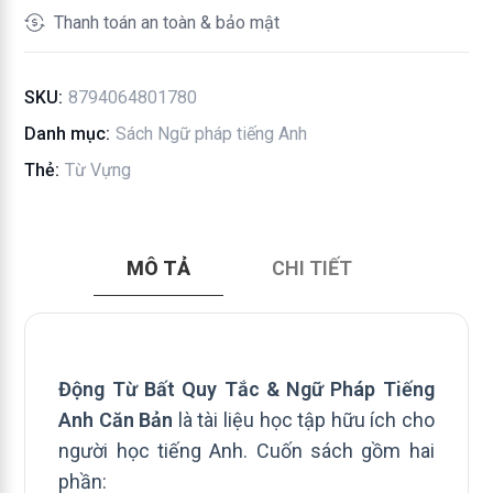
Tiếng
Thanh toán an toàn & bảo mật
Anh
Căn
SKU:
8794064801780
Bản
số
Danh mục:
Sách Ngữ pháp tiếng Anh
lượng
Thẻ:
Từ Vựng
MÔ TẢ
CHI TIẾT
Động Từ Bất Quy Tắc & Ngữ Pháp Tiếng
Anh Căn Bản
là tài liệu học tập hữu ích cho
người học tiếng Anh. Cuốn sách gồm hai
phần: