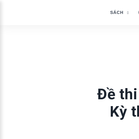
SÁCH
Đề th
Kỳ 