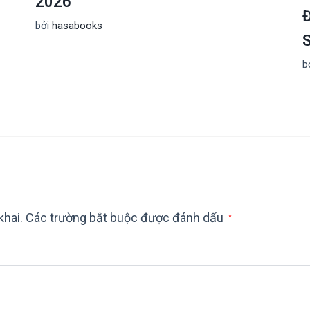
2026
Đ
bởi
hasabooks
b
khai.
Các trường bắt buộc được đánh dấu
*