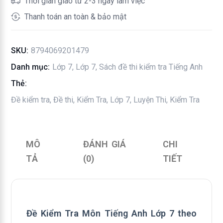
Thời gian giao từ 2-3 ngày làm việc
Global
Thanh toán an toàn & bảo mật
Success
số
SKU:
8794069201479
lượng
Danh mục:
Lớp 7
,
Lớp 7
,
Sách đề thi kiểm tra Tiếng Anh
Thẻ:
Đề kiểm tra
,
Đề thi
,
Kiểm Tra
,
Lớp 7
,
Luyện Thi, Kiểm Tra
MÔ
ĐÁNH GIÁ
CHI
TẢ
(0)
TIẾT
Đề Kiểm Tra Môn Tiếng Anh Lớp 7 theo