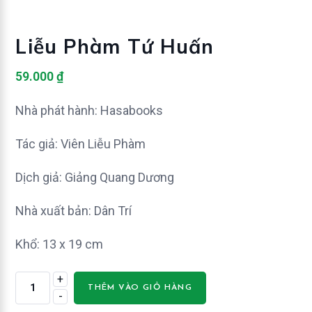
Liễu Phàm Tứ Huấn
59.000
₫
Nhà phát hành: Hasabooks
Tác giả: Viên Liễu Phàm
Dịch giả: Giảng Quang Dương
Nhà xuất bản: Dân Trí
Khổ: 13 x 19 cm
+
Liễu
THÊM VÀO GIỎ HÀNG
-
Phàm