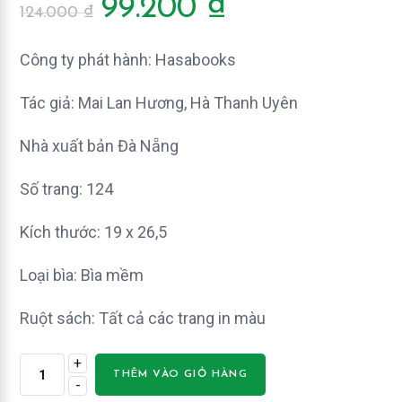
Giá
Giá
99.200
₫
124.000
₫
gốc
hiện
là:
tại
Công ty phát hành: Hasabooks
124.000 ₫.
là:
Tác giả: Mai Lan Hương, Hà Thanh Uyên
99.200 ₫.
Nhà xuất bản Đà Nẵng
Số trang: 124
Kích thước: 19 x 26,5
Loại bìa: Bìa mềm
Ruột sách: Tất cả các trang in màu
+
Luyện
THÊM VÀO GIỎ HÀNG
-
tập