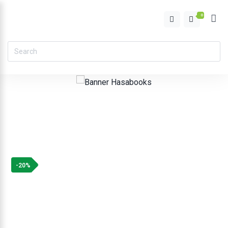
0
-20%