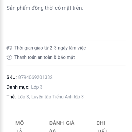
Tiếng
Sản phẩm đồng thời có mặt trên:
Anh
Lớp
3
-
Family
Thời gian giao từ 2-3 ngày làm việc
and
Thanh toán an toàn & bảo mật
Friends
–
SKU:
8794069201332
Special
Edition
Danh mục:
Lớp 3
số
Thẻ:
Lớp 3
,
Luyện tập Tiếng Anh lớp 3
lượng
MÔ
ĐÁNH GIÁ
CHI
TẢ
(0)
TIẾT